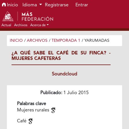
Ir al menú de navegación principal
Ir al contenido principal
Ir al pie de página del sitio
Inicio
Idioma
Registrarse
Entrar
Actual
Archivos
Acerca de
INICIO
/
ARCHIVOS
/
TEMPORADA 1
/
YARUMADAS
¿A QUÉ SABE EL CAFÉ DE SU FINCA? -
MUJERES CAFETERAS
Soundcloud
Publicado:
1 Julio 2015
Palabras clave
Mujeres rurales
Café