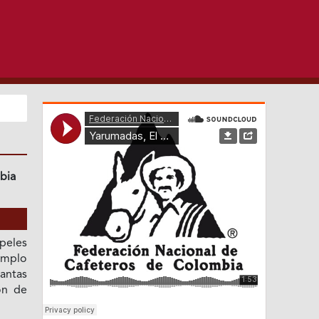
bia
peles
emplo
antas
ón de