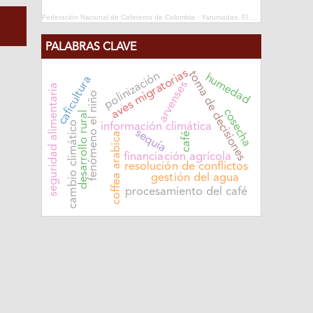
Federación Nacional de Cafeteros de Colombia
·
Yarumadas, El Repase
PALABRAS CLAVE
aves migratorias
toma de decisiones
polinización
humedad
caficultura
arvenses
seguridad alimentaria
fenómeno el niño
cosecha
desarrollo rural
cambio climático
información climática
sequía
coffea arabica
café
financiación agrícola
resolución de conflictos
gestión del agua
procesamiento del café