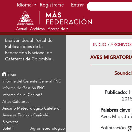
Ir al menú de navegación principal
Ir al contenido principal
Ir al pie de página del sitio
Idioma
Registrarse
Entrar
Actual
Archivos
Acerca de
Bienvenidos al Portal de
INICIO
/
ARCHIVOS
Publicaciones de la
Federación Nacional de
AVES MIGRATORI
Cafeteros de Colombia.
Soundc
Inicio
Informe del Gerente General FNC
Informe de Gestión FNC
Publicado:
1
Informe Anual Cenicafé
201
Atlas Cafeteros
Anuario Meteorológico Cafetero
Palabras clave
Avances Técnicos Cenicafé
Aves Migrator
Biocartas
Polinización
Boletín Agrometeorológico