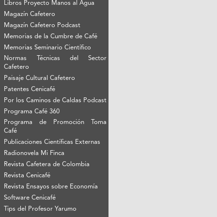
Libros Proyecto Manos al Agua
Magazín Cafetero
Magazín Cafetero Podcast
Memorias de la Cumbre de Café
Memorias Seminario Científico
Normas Técnicas del Sector
Cafetero
Paisaje Cultural Cafetero
Patentes Cenicafé
Por los Caminos de Caldas Podcast
Programa Café 360
Programa de Promoción Toma
Café
Publicaciones Científicas Externas
Radionovela Mi Finca
Revista Cafetera de Colombia
Revista Cenicafé
Revista Ensayos sobre Economía
Software Cenicafé
Tips del Profesor Yarumo