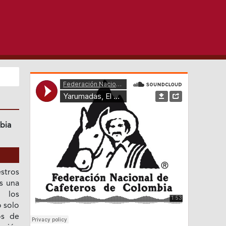
bia
stros
es una
 los
o solo
os de