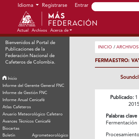
Ir al menú de navegación principal
Ir al contenido principal
Ir al pie de página del sitio
Idioma
Registrarse
Entrar
Actual
Archivos
Acerca de
Bienvenidos al Portal de
INICIO
/
ARCHIVOS
Publicaciones de la
Federación Nacional de
FERMAESTRO: VA
Cafeteros de Colombia.
Soundc
Inicio
Informe del Gerente General FNC
Informe de Gestión FNC
Publicado:
1
Informe Anual Cenicafé
201
Atlas Cafeteros
Anuario Meteorológico Cafetero
Palabras clave
Avances Técnicos Cenicafé
Fermentación
Biocartas
Procesamient
Boletín Agrometeorológico