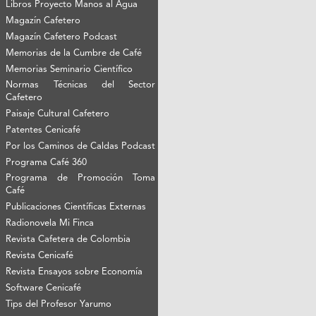
Libros Proyecto Manos al Agua
Magazín Cafetero
Magazín Cafetero Podcast
Memorias de la Cumbre de Café
Memorias Seminario Científico
Normas Técnicas del Sector
Cafetero
Paisaje Cultural Cafetero
Patentes Cenicafé
Por los Caminos de Caldas Podcast
Programa Café 360
Programa de Promoción Toma
Café
Publicaciones Científicas Externas
Radionovela Mi Finca
Revista Cafetera de Colombia
Revista Cenicafé
Revista Ensayos sobre Economía
Software Cenicafé
Tips del Profesor Yarumo