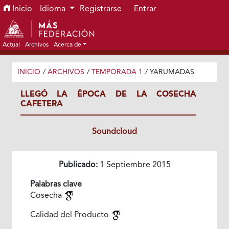
Ir al menú de navegación principal
Ir al contenido principal
Ir al pie de página del sitio
Inicio
Idioma
Registrarse
Entrar
Actual
Archivos
Acerca de
INICIO
/
ARCHIVOS
/
TEMPORADA 1
/
YARUMADAS
LLEGÓ LA ÉPOCA DE LA COSECHA
CAFETERA
Soundcloud
Publicado:
1 Septiembre 2015
Palabras clave
Cosecha
Calidad del Producto