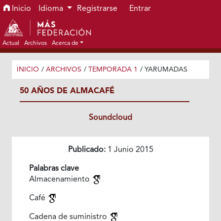
Ir al menú de navegación principal
Ir al contenido principal
Ir al pie de página del sitio
Inicio
Idioma
Registrarse
Entrar
Actual
Archivos
Acerca de
INICIO
/
ARCHIVOS
/
TEMPORADA 1
/
YARUMADAS
50 AÑOS DE ALMACAFÉ
Soundcloud
Publicado:
1 Junio 2015
Palabras clave
Almacenamiento
Café
Cadena de suministro