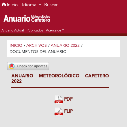
Ir al menú de navegación principal
Ir al contenido principal
Ir al pie de página del sitio
Inicio
Idioma
Buscar
Anuario Actual
Publicados
Acerca de
INICIO
/
ARCHIVOS
/
ANUARIO 2022
/
DOCUMENTOS DEL ANUARIO
ANUARIO METEOROLÓGICO CAFETERO
2022
PDF
FLIP