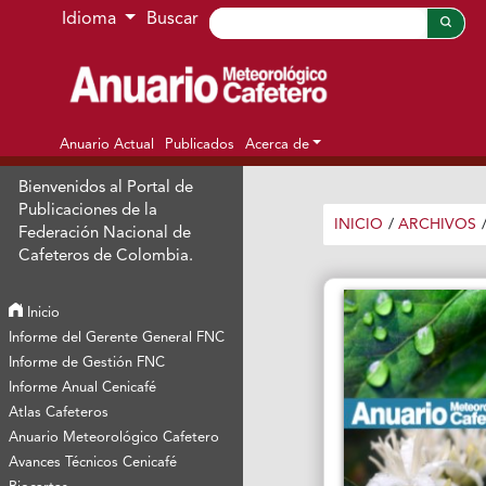
Ir al menú de navegación principal
Ir al contenido principal
Ir al pie de página del sitio
Idioma
Buscar
Anuario Actual
Publicados
Acerca de
Bienvenidos al Portal de
Publicaciones de la
INICIO
/
ARCHIVOS
Federación Nacional de
Cafeteros de Colombia.
Inicio
Informe del Gerente General FNC
Informe de Gestión FNC
Informe Anual Cenicafé
Atlas Cafeteros
Anuario Meteorológico Cafetero
Avances Técnicos Cenicafé