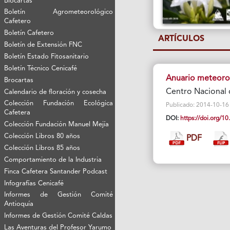
Biocartas
Boletín Agrometeorológico
Cafetero
Boletín Cafetero
ARTÍCULOS
Boletín de Extensión FNC
Boletín Estado Fitosanitario
Boletín Técnico Cenicafé
Anuario meteoro
Brocartas
Centro Nacional 
Calendario de floración y cosecha
Colección Fundación Ecológica
Publicado: 2014-10-16 Vi
Cafetera
DOI:
https://doi.org/
Colección Fundación Manuel Mejía
Colección Libros 80 años
PDF
Colección Libros 85 años
Comportamiento de la Industria
Finca Cafetera Santander Podcast
Infografías Cenicafé
Informes de Gestión Comité
Antioquía
Informes de Gestión Comité Caldas
Las Aventuras del Profesor Yarumo