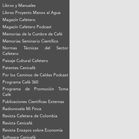
Libros y Manuales
Libros Proyecto Manos al Agua
Magazín Cafetero
Magazín Cafetero Podcast
Memorias de la Cumbre de Café
Memorias Seminario Científico
Normas Técnicas del Sector
Cafetero
Paisaje Cultural Cafetero
Patentes Cenicafé
Por los Caminos de Caldas Podcast
Programa Café 360
Programa de Promoción Toma
Café
Publicaciones Científicas Externas
Radionovela Mi Finca
Revista Cafetera de Colombia
Revista Cenicafé
Revista Ensayos sobre Economía
Software Cenicafé