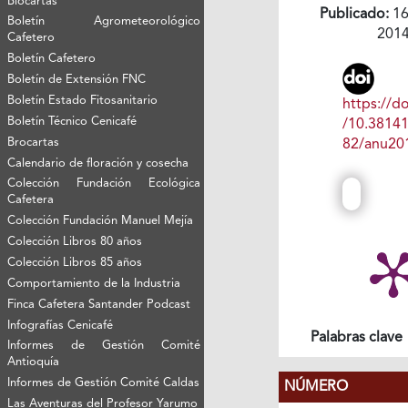
Biocartas
Publicado:
16
Boletín Agrometeorológico
201
Cafetero
Boletín Cafetero
Boletín de Extensión FNC
Boletín Estado Fitosanitario
https://do
Boletín Técnico Cenicafé
/10.3814
Brocartas
82/anu20
Calendario de floración y cosecha
Colección Fundación Ecológica
Cafetera
Colección Fundación Manuel Mejía
Colección Libros 80 años
Colección Libros 85 años
Comportamiento de la Industria
Finca Cafetera Santander Podcast
Infografías Cenicafé
Palabras clave
Informes de Gestión Comité
Antioquía
Informes de Gestión Comité Caldas
NÚMERO
Las Aventuras del Profesor Yarumo