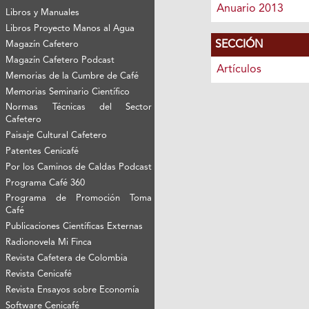
Anuario 2013
Libros y Manuales
Libros Proyecto Manos al Agua
SECCIÓN
Magazín Cafetero
Magazín Cafetero Podcast
Artículos
Memorias de la Cumbre de Café
Memorias Seminario Científico
Normas Técnicas del Sector
Cafetero
Paisaje Cultural Cafetero
Patentes Cenicafé
Por los Caminos de Caldas Podcast
Programa Café 360
Programa de Promoción Toma
Café
Publicaciones Científicas Externas
Radionovela Mi Finca
Revista Cafetera de Colombia
Revista Cenicafé
Revista Ensayos sobre Economía
Software Cenicafé