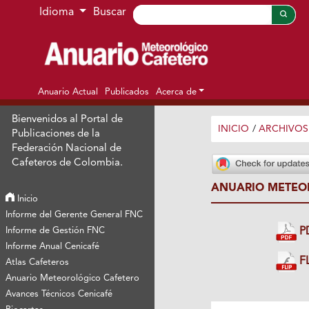
Ir al menú de navegación principal
Ir al contenido principal
Ir al pie de página del sitio
Idioma
Buscar
Anuario Actual
Publicados
Acerca de
Bienvenidos al Portal de
INICIO
/
ARCHIVOS
Publicaciones de la
Federación Nacional de
Cafeteros de Colombia.
ANUARIO METEOR
Inicio
Informe del Gerente General FNC
Informe de Gestión FNC
P
Informe Anual Cenicafé
FL
Atlas Cafeteros
Anuario Meteorológico Cafetero
Avances Técnicos Cenicafé