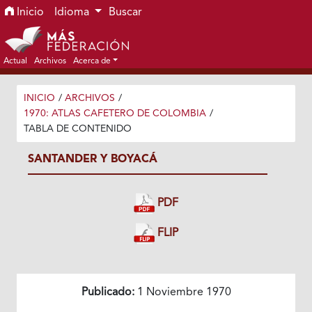
Ir al menú de navegación principal
Ir al contenido principal
Ir al pie de página del sitio
Inicio
Idioma
Buscar
Actual
Archivos
Acerca de
INICIO
/
ARCHIVOS
/
1970: ATLAS CAFETERO DE COLOMBIA
/
TABLA DE CONTENIDO
SANTANDER Y BOYACÁ
PDF
FLIP
Publicado:
1 Noviembre 1970