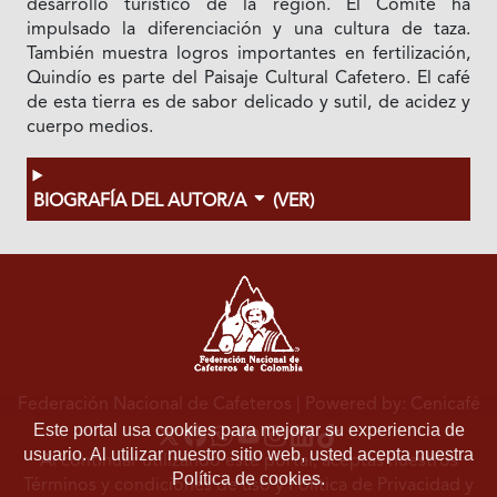
desarrollo turístico de la región. El Comité ha
impulsado la diferenciación y una cultura de taza.
También muestra logros importantes en fertilización,
Quindío es parte del Paisaje Cultural Cafetero. El café
de esta tierra es de sabor delicado y sutil, de acidez y
cuerpo medios.
BIOGRAFÍA DEL AUTOR/A
(VER)
Federación Nacional de Cafeteros
| Powered by: Cenicafé
Este portal usa cookies para mejorar su experiencia de
usuario. Al utilizar nuestro sitio web, usted acepta nuestra
Al continuar utilizando este portal, aceptas nuestros
Política de cookies.
Términos y condiciones de uso
y
Política de Privacidad y