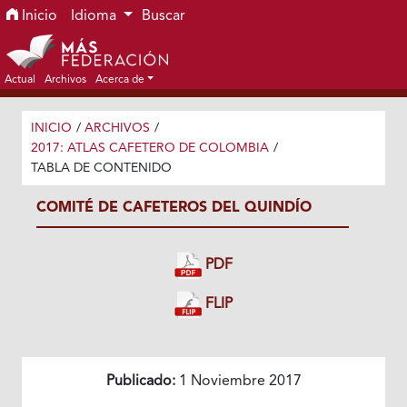
Ir al menú de navegación principal
Ir al contenido principal
Ir al pie de página del sitio
Inicio
Idioma
Buscar
Actual
Archivos
Acerca de
INICIO
/
ARCHIVOS
/
2017: ATLAS CAFETERO DE COLOMBIA
/
TABLA DE CONTENIDO
COMITÉ DE CAFETEROS DEL QUINDÍO
PDF
FLIP
Publicado:
1 Noviembre 2017