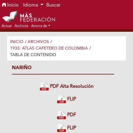
Ir al menú de navegación principal
Ir al contenido principal
Ir al pie de página del sitio
Inicio
Idioma
Buscar
Actual
Archivos
Acerca de
INICIO
/
ARCHIVOS
/
1933: ATLAS CAFETERO DE COLOMBIA
/
TABLA DE CONTENIDO
NARIÑO
PDF Alta Resolución
FLIP
PDF
FLIP