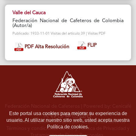
Valle del Cauca
Federación Nacional de Cafeteros de Colombia
(Autor/a)
Publicado: 1933-11-01 Visitas del artículo 39 | Visitas PDF
FLIP
PDF Alta Resolución
Federación Nacional de Cafeteros
| Powered by: Cenicafé
Este portal usa cookies para mejorar su experiencia de
usuario. Al utilizar nuestro sitio web, usted acepta nuestra
Al continuar utilizando este portal, aceptas nuestros
Política de cookies.
Términos y condiciones de uso
y
Política de Privacidad y
Tratamiento de Datos Personales
.