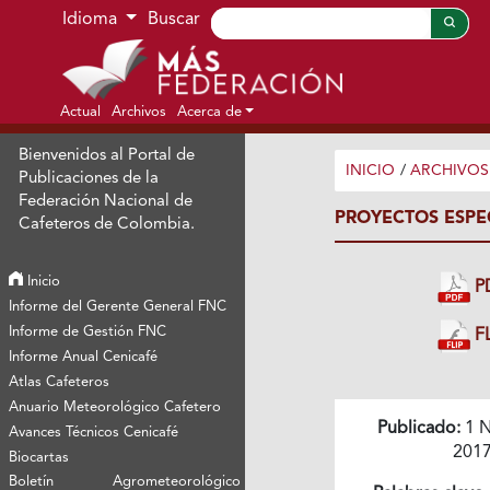
Ir al menú de navegación principal
Ir al contenido principal
Ir al pie de página del sitio
Idioma
Buscar
Actual
Archivos
Acerca de
Bienvenidos al Portal de
INICIO
/
ARCHIVOS
Publicaciones de la
Federación Nacional de
PROYECTOS ESPE
Cafeteros de Colombia.
Inicio
P
Informe del Gerente General FNC
Informe de Gestión FNC
FL
Informe Anual Cenicafé
Atlas Cafeteros
Anuario Meteorológico Cafetero
Publicado:
1 N
Avances Técnicos Cenicafé
201
Biocartas
Boletín Agrometeorológico