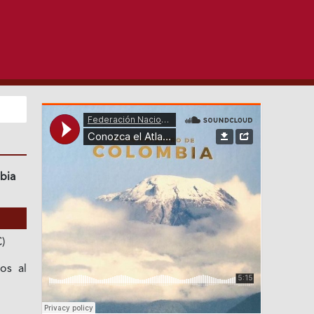
bia
)
os al