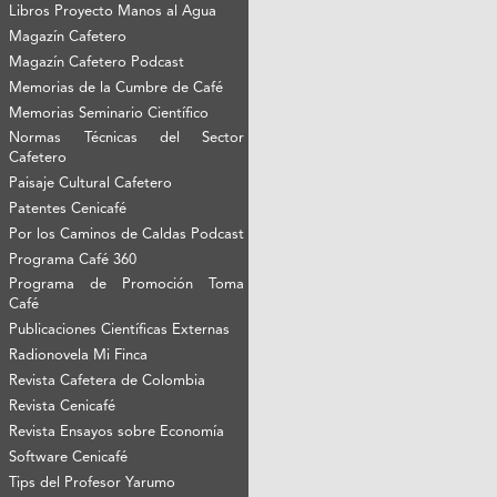
Libros Proyecto Manos al Agua
Magazín Cafetero
Magazín Cafetero Podcast
Memorias de la Cumbre de Café
Memorias Seminario Científico
Normas Técnicas del Sector
Cafetero
Paisaje Cultural Cafetero
Patentes Cenicafé
Por los Caminos de Caldas Podcast
Programa Café 360
Programa de Promoción Toma
Café
Publicaciones Científicas Externas
Radionovela Mi Finca
Revista Cafetera de Colombia
Revista Cenicafé
Revista Ensayos sobre Economía
Software Cenicafé
Tips del Profesor Yarumo