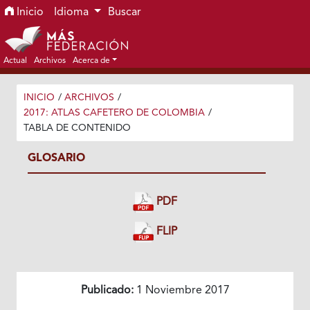
Ir al menú de navegación principal
Ir al contenido principal
Ir al pie de página del sitio
Inicio
Idioma
Buscar
Actual
Archivos
Acerca de
INICIO
/
ARCHIVOS
/
2017: ATLAS CAFETERO DE COLOMBIA
/
TABLA DE CONTENIDO
GLOSARIO
PDF
FLIP
Publicado:
1 Noviembre 2017