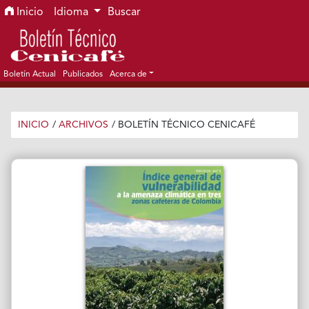
Ir al menú de navegación principal
Ir al contenido principal
Ir al pie de página del sitio
Inicio
Idioma
Buscar
Boletín Actual
Publicados
Acerca de
INICIO
/
ARCHIVOS
/
BOLETÍN TÉCNICO CENICAFÉ