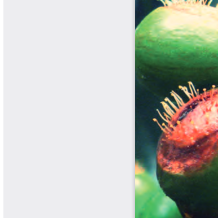
Biocartas
Boletín Agrometeorológico
Cafetero
Boletín Cafetero
Boletín de Extensión FNC
Boletín Estado Fitosanitario
Boletín Técnico Cenicafé
Brocartas
Calendario de floración y cosecha
Colección Fundación Ecológica
Cafetera
Colección Fundación Manuel Mejía
Colección Libros 80 años
Colección Libros 85 años
Comportamiento de la Industria
Finca Cafetera Santander Podcast
Infografías Cenicafé
Informes de Gestión Comité
Antioquía
Informes de Gestión Comité Caldas
Las Aventuras del Profesor Yarumo