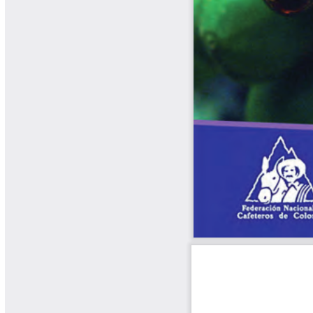
Libros y Manuales
Libros Proyecto Manos al Agua
Magazín Cafetero
Magazín Cafetero Podcast
Memorias de la Cumbre de Café
Memorias Seminario Científico
Normas Técnicas del Sector
Cafetero
Paisaje Cultural Cafetero
Patentes Cenicafé
Por los Caminos de Caldas Podcast
Programa Café 360
Programa de Promoción Toma
Café
Publicaciones Científicas Externas
Radionovela Mi Finca
Revista Cafetera de Colombia
Revista Cenicafé
Revista Ensayos sobre Economía
Software Cenicafé