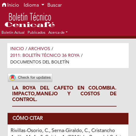
Ir al menú de navegación principal
Ir al contenido principal
Ir al pie de página del sitio
Inicio
Idioma
Buscar
Boletín Actual
Publicados
Acerca de
INICIO
/
ARCHIVOS
/
2011: BOLETÍN TÉCNICO 36 ROYA
/
DOCUMENTOS DEL BOLETÍN
LA ROYA DEL CAFETO EN COLOMBIA.
IMPACTO,MANEJO Y COSTOS DE
CONTROL.
CÓMO CITAR
Rivillas-Osorio, C., Serna-Giraldo, C., Cristancho