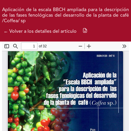
Ir al menú de navegación principal
Ir al contenido principal
Ir al pie de página del sitio
Inicio
Idioma
Buscar
Aplicación de la escala BBCH ampliada para la descripción
de las fases fenológicas del desarrollo de la planta de café
/Coffea/ sp
Descargar PDF
← Volver a los detalles del artículo
Boletín Actual
Publicados
Acerca de
Federación Nacional de Cafeteros
| Powered by: Cenicafé
Al continuar utilizando este portal, aceptas nuestros
Términos y condiciones de uso
y
Política de Privacidad y
Tratamiento de Datos Personales
.