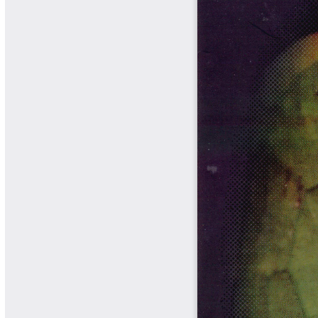
Biocartas
Boletín Agrometeorológico
Cafetero
Boletín Cafetero
Boletín de Extensión FNC
Boletín Estado Fitosanitario
Boletín Técnico Cenicafé
Brocartas
Calendario de floración y cosecha
Colección Fundación Ecológica
Cafetera
Colección Fundación Manuel Mejía
Colección Libros 80 años
Colección Libros 85 años
Comportamiento de la Industria
Finca Cafetera Santander Podcast
Infografías Cenicafé
Informes de Gestión Comité
Antioquía
Informes de Gestión Comité Caldas
Las Aventuras del Profesor Yarumo