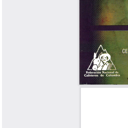
Libros y Manuales
Libros Proyecto Manos al Agua
Magazín Cafetero
Magazín Cafetero Podcast
Memorias de la Cumbre de Café
Memorias Seminario Científico
Normas Técnicas del Sector
Cafetero
Paisaje Cultural Cafetero
Patentes Cenicafé
Por los Caminos de Caldas Podcast
Programa Café 360
Programa de Promoción Toma
Café
Publicaciones Científicas Externas
Radionovela Mi Finca
Revista Cafetera de Colombia
Revista Cenicafé
Revista Ensayos sobre Economía
Software Cenicafé