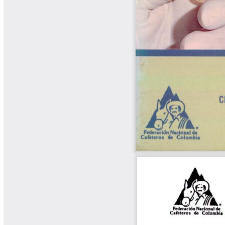
Libros y Manuales
Libros Proyecto Manos al Agua
Magazín Cafetero
Magazín Cafetero Podcast
Memorias de la Cumbre de Café
Memorias Seminario Científico
Normas Técnicas del Sector
Cafetero
Paisaje Cultural Cafetero
Patentes Cenicafé
Por los Caminos de Caldas Podcast
Programa Café 360
Programa de Promoción Toma
Café
Publicaciones Científicas Externas
Radionovela Mi Finca
Revista Cafetera de Colombia
Revista Cenicafé
Revista Ensayos sobre Economía
Software Cenicafé