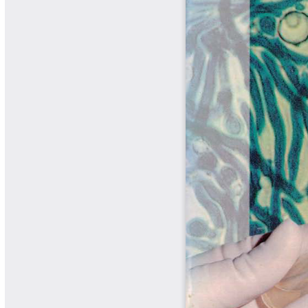
Biocartas
Boletín Agrometeorológico
Cafetero
Boletín Cafetero
Boletín de Extensión FNC
Boletín Estado Fitosanitario
Boletín Técnico Cenicafé
Brocartas
Calendario de floración y cosecha
Colección Fundación Ecológica
Cafetera
Colección Fundación Manuel Mejía
Colección Libros 80 años
Colección Libros 85 años
Comportamiento de la Industria
Finca Cafetera Santander Podcast
Infografías Cenicafé
Informes de Gestión Comité
Antioquía
Informes de Gestión Comité Caldas
Las Aventuras del Profesor Yarumo