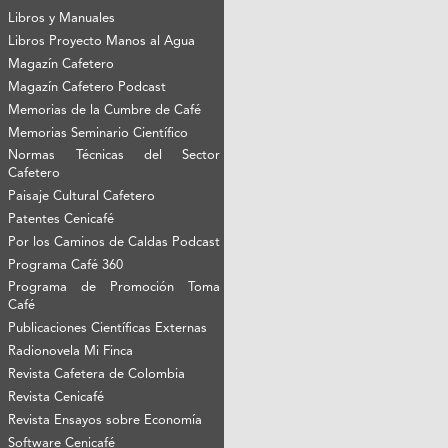
Libros y Manuales
Libros Proyecto Manos al Agua
Magazín Cafetero
Magazín Cafetero Podcast
Memorias de la Cumbre de Café
Memorias Seminario Científico
Normas Técnicas del Sector
Cafetero
Paisaje Cultural Cafetero
Patentes Cenicafé
Por los Caminos de Caldas Podcast
Programa Café 360
Programa de Promoción Toma
Café
Publicaciones Científicas Externas
Radionovela Mi Finca
Revista Cafetera de Colombia
Revista Cenicafé
Revista Ensayos sobre Economía
Software Cenicafé