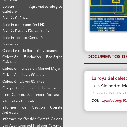
Biocartas
Boletín Agrometeorológico
Cafetero
Boletín Cafetero
Boletín de Extensión FNC
Boletín Estado Fitosanitario
Boletín Técnico Cenicafé
Brocartas
Calendario de floración y cosecha
DOCUMENTOS DE
Colección Fundación Ecológica
Cafetera
Colección Fundación Manuel Mejía
Colección Libros 80 años
La roya del cafet
Colección Libros 85 años
Luis Alejandro 
Comportamiento de la Industria
Publicado: 1985-09-21 Vi
Finca Cafetera Santander Podcast
DOI:
https://doi.org/
Infografías Cenicafé
Informes de Gestión Comité
Antioquía
Informes de Gestión Comité Caldas
Las Aventuras del Profesor Yarumo