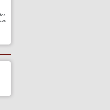
ados
icos