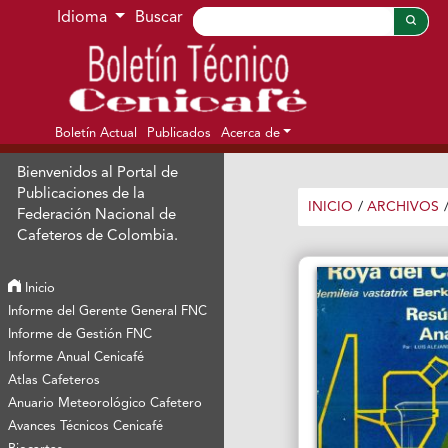
Ir al menú de navegación principal
Ir al contenido principal
Ir al pie de página del sitio
Idioma
Buscar
Boletín Actual
Publicados
Acerca de
Bienvenidos al Portal de
Publicaciones de la
INICIO
/
ARCHIVOS
Federación Nacional de
Cafeteros de Colombia.
Inicio
Informe del Gerente General FNC
Informe de Gestión FNC
Informe Anual Cenicafé
Atlas Cafeteros
Anuario Meteorológico Cafetero
Avances Técnicos Cenicafé