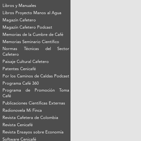
Libros y Manuales
Libros Proyecto Manos al Agua
Magazín Cafetero
Magazín Cafetero Podcast
Memorias de la Cumbre de Café
Memorias Seminario Científico
Normas Técnicas del Sector
Cafetero
Paisaje Cultural Cafetero
Patentes Cenicafé
Por los Caminos de Caldas Podcast
Programa Café 360
Programa de Promoción Toma
Café
Publicaciones Científicas Externas
Radionovela Mi Finca
Revista Cafetera de Colombia
Revista Cenicafé
Revista Ensayos sobre Economía
Software Cenicafé