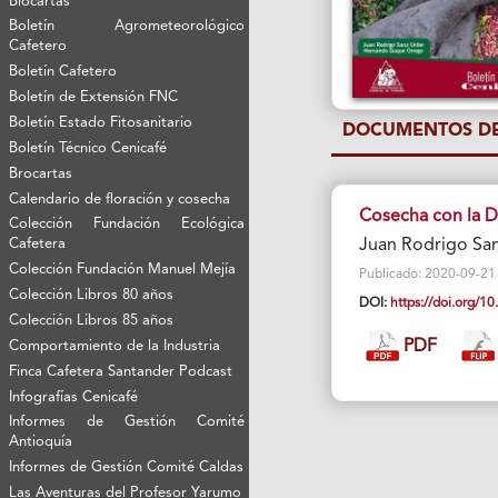
Biocartas
Boletín Agrometeorológico
Cafetero
Boletín Cafetero
Boletín de Extensión FNC
Boletín Estado Fitosanitario
DOCUMENTOS DE
Boletín Técnico Cenicafé
Brocartas
Calendario de floración y cosecha
Cosecha con la D
Colección Fundación Ecológica
Cafetera
Juan Rodrigo Sa
Colección Fundación Manuel Mejía
Publicado: 2020-09-21 V
Colección Libros 80 años
DOI:
https://doi.org/
Colección Libros 85 años
PDF
Comportamiento de la Industria
Finca Cafetera Santander Podcast
Infografías Cenicafé
Informes de Gestión Comité
Antioquía
Informes de Gestión Comité Caldas
Las Aventuras del Profesor Yarumo