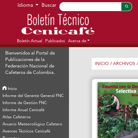
Ir al menú de navegación principal
Ir al contenido principal
Ir al pie de página del sitio
Idioma
Buscar
Boletín Actual
Publicados
Acerca de
Bienvenidos al Portal de
Publicaciones de la
INICIO
/
ARCHIVOS
Federación Nacional de
Cafeteros de Colombia.
Inicio
Informe del Gerente General FNC
Informe de Gestión FNC
Informe Anual Cenicafé
Atlas Cafeteros
Anuario Meteorológico Cafetero
Avances Técnicos Cenicafé