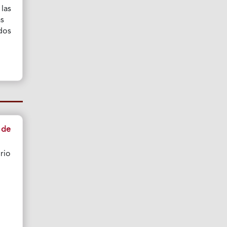
 las
as
dos
 de
rio