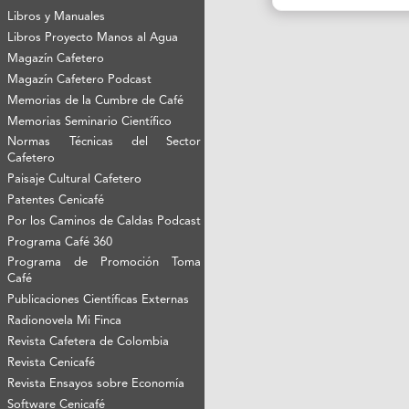
Libros y Manuales
Libros Proyecto Manos al Agua
Magazín Cafetero
Magazín Cafetero Podcast
Memorias de la Cumbre de Café
Memorias Seminario Científico
Normas Técnicas del Sector
Cafetero
Paisaje Cultural Cafetero
Patentes Cenicafé
Por los Caminos de Caldas Podcast
Programa Café 360
Programa de Promoción Toma
Café
Publicaciones Científicas Externas
Radionovela Mi Finca
Revista Cafetera de Colombia
Revista Cenicafé
Revista Ensayos sobre Economía
Software Cenicafé