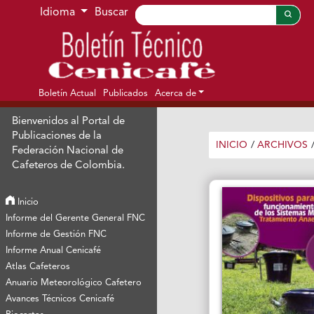
Ir al menú de navegación principal
Ir al contenido principal
Ir al pie de página del sitio
Idioma
Buscar
Boletín Actual
Publicados
Acerca de
Bienvenidos al Portal de
Publicaciones de la
INICIO
/
ARCHIVOS
Federación Nacional de
Cafeteros de Colombia.
Inicio
Informe del Gerente General FNC
Informe de Gestión FNC
Informe Anual Cenicafé
Atlas Cafeteros
Anuario Meteorológico Cafetero
Avances Técnicos Cenicafé