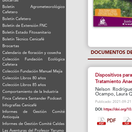
Biocartas
Boletín Agrometeorológico
Cafetero
Boletín Cafetero
Boletín de Extensión FNC
Boletín Estado Fitosanitario
Boletín Técnico Cenicafé
Brocartas
DOCUMENTOS DE
Calendario de floración y cosecha
Colección Fundación Ecológica
Cafetera
Colección Fundación Manuel Mejía
Dispositivos par
Colección Libros 80 años
Tratamiento Ana
Colección Libros 85 años
Nelson Rodrígue
Comportamiento de la Industria
Ocampo, Laura Q
Finca Cafetera Santander Podcast
Publicado: 2021-09-21 Vi
Infografías Cenicafé
DOI:
https://doi.org/
Informes de Gestión Comité
Antioquía
PDF
Informes de Gestión Comité Caldas
Las Aventuras del Profesor Yarumo