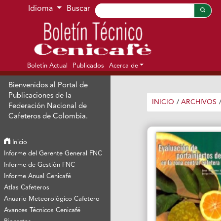
Ir al menú de navegación principal
Ir al contenido principal
Ir al pie de página del sitio
Idioma
Buscar
Boletín Actual
Publicados
Acerca de
Bienvenidos al Portal de
Publicaciones de la
INICIO
/
ARCHIVOS
Federación Nacional de
Cafeteros de Colombia.
Inicio
Informe del Gerente General FNC
Informe de Gestión FNC
Informe Anual Cenicafé
Atlas Cafeteros
Anuario Meteorológico Cafetero
Avances Técnicos Cenicafé