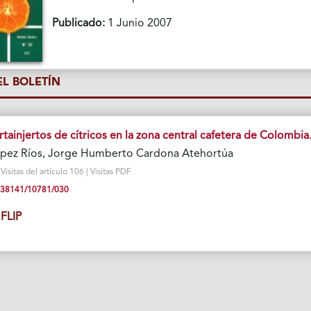
Publicado:
1 Junio 2007
L BOLETÍN
tainjertos de cítricos en la zona central cafetera de Colombia
pez Ríos, Jorge Humberto Cardona Atehortúa
isitas del artículo 106 | Visitas PDF
10.38141/10781/030
FLIP