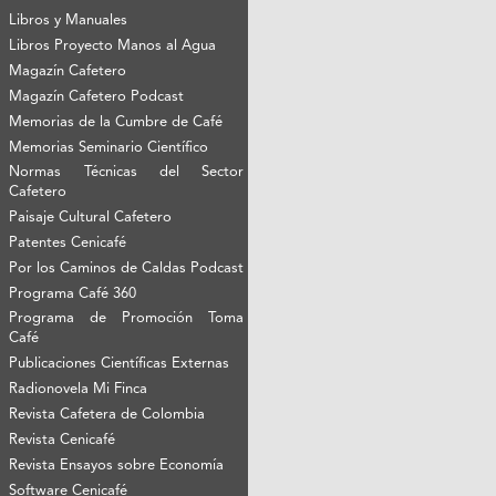
Libros y Manuales
Libros Proyecto Manos al Agua
Magazín Cafetero
Magazín Cafetero Podcast
Memorias de la Cumbre de Café
Memorias Seminario Científico
Normas Técnicas del Sector
Cafetero
Paisaje Cultural Cafetero
Patentes Cenicafé
Por los Caminos de Caldas Podcast
Programa Café 360
Programa de Promoción Toma
Café
Publicaciones Científicas Externas
Radionovela Mi Finca
Revista Cafetera de Colombia
Revista Cenicafé
Revista Ensayos sobre Economía
Software Cenicafé