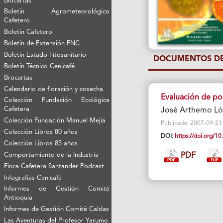
Biocartas
Boletín Agrometeorológico
Cafetero
Boletín Cafetero
Boletín de Extensión FNC
Boletín Estado Fitosanitario
DOCUMENTOS DE
Boletín Técnico Cenicafé
Brocartas
Calendario de floración y cosecha
Evaluación de por
Colección Fundación Ecológica
Cafetera
José Arthemo Ló
Colección Fundación Manuel Mejía
Publicado: 2007-09-21 V
Colección Libros 80 años
DOI:
https://doi.org/
Colección Libros 85 años
Comportamiento de la Industria
PDF
Finca Cafetera Santander Podcast
Infografías Cenicafé
Informes de Gestión Comité
Antioquía
Informes de Gestión Comité Caldas
Las Aventuras del Profesor Yarumo