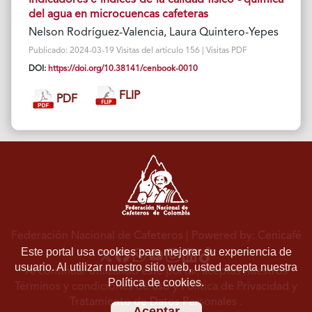
Indicadores e índices de la calidad físico - química
del agua en microcuencas cafeteras
Nelson Rodríguez-Valencia, Laura Quintero-Yepes
Publicado: 2024-03-19 Visitas del artículo 156 | Visitas PDF
DOI:
https://doi.org/10.38141/cenbook-0010
FLIP
PDF
Federación Nacional de Cafeteros
| Powered by: Cenicafé
Este portal usa cookies para mejorar su experiencia de
usuario. Al utilizar nuestro sitio web, usted acepta nuestra
Al continuar utilizando este portal, aceptas nuestros
Política de cookies.
Términos y condiciones de uso
y
Política de Privacidad y
Tratamiento de Datos Personales
.
Aceptar