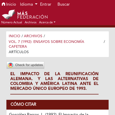
Ir al menú de navegación principal
Ir al contenido principal
Ir al pie de página del sitio
Inicio
Idioma
Entrar
Buscar
Número Actual
Archivos
Acerca de
INICIO
/
ARCHIVOS
/
VOL. 7 (1992): ENSAYOS SOBRE ECONOMÍA
/
CAFETERA
ARTÍCULOS
EL IMPACTO DE LA REUNIFICACIÓN
ALEMANA. Y LAS ALTERNATIVAS DE
COLOMBIA Y AMÉRICA LATINA ANTE EL
MERCADO ÚNICO EUROPEO DE 1993.
CÓMO CITAR