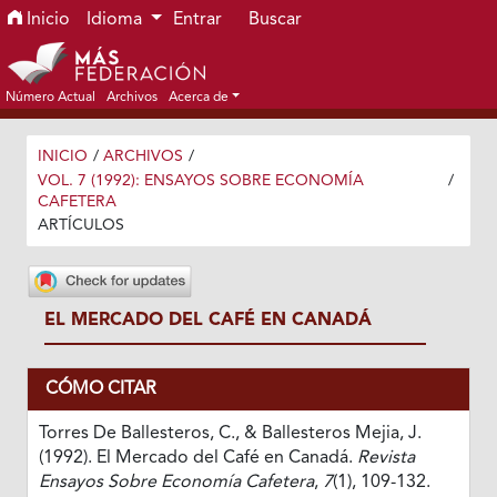
Ir al menú de navegación principal
Ir al contenido principal
Ir al pie de página del sitio
Inicio
Idioma
Entrar
Buscar
Número Actual
Archivos
Acerca de
INICIO
/
ARCHIVOS
/
VOL. 7 (1992): ENSAYOS SOBRE ECONOMÍA
/
CAFETERA
ARTÍCULOS
EL MERCADO DEL CAFÉ EN CANADÁ
CÓMO CITAR
Torres De Ballesteros, C., & Ballesteros Mejia, J.
(1992). El Mercado del Café en Canadá.
Revista
Ensayos Sobre Economía Cafetera
,
7
(1), 109-132.