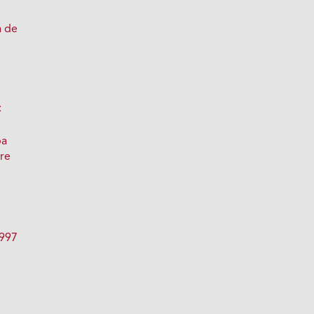
a de
:
pa
bre
1997