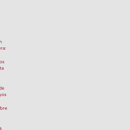
n
ra:
los
ta
de
yos
obre
s