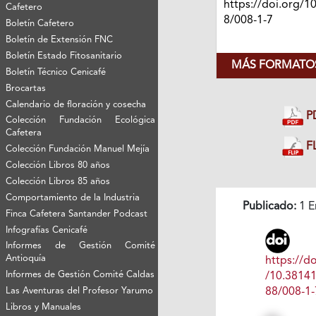
https://doi.org/1
Cafetero
8/008-1-7
Boletín Cafetero
Boletín de Extensión FNC
Boletín Estado Fitosanitario
MÁS FORMATOS
Boletín Técnico Cenicafé
Brocartas
Calendario de floración y cosecha
P
Colección Fundación Ecológica
Cafetera
FL
Colección Fundación Manuel Mejía
Colección Libros 80 años
Colección Libros 85 años
Comportamiento de la Industria
Publicado:
1 E
Finca Cafetera Santander Podcast
Infografías Cenicafé
Informes de Gestión Comité
Antioquía
https://do
Informes de Gestión Comité Caldas
/10.3814
88/008-1-
Las Aventuras del Profesor Yarumo
Libros y Manuales