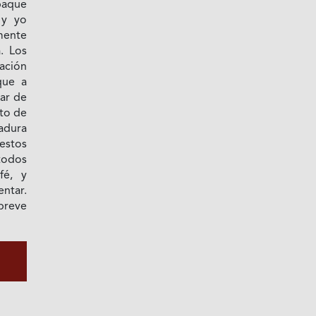
paque
 y yo
mente
. Los
ación
que a
jar de
nto de
gadura
estos
todos
fé, y
ntar.
breve