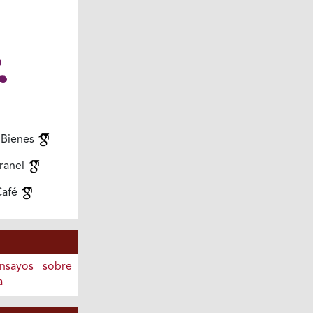
 Bienes
ranel
Café
Ensayos sobre
a