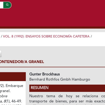
/
VOL. 8 (1992): ENSAYOS SOBRE ECONOMÍA CAFETERA
/
ONTENEDOR/A GRANEL
Gunter Brockhaus
Bernhard Rothfos Gmbh Hamburgo
92). Embarque
RESUMEN
ranel.
obre
Nuestro tema de hoy se relaciona c
a
,
8
(1), 46-49.
transporte de bienes, para ser más exacto