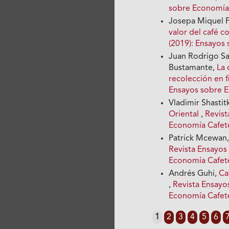
sobre Economía
Josepa Miquel 
valor del café 
(2019): Ensayos
Juan Rodrigo Sa
Bustamante,
La 
recolección en 
Ensayos sobre 
Vladimir Shastit
Oriental
,
Revist
Economía Cafet
Patrick Mcewan
Revista Ensayos
Economía Cafet
Andrés Guhi,
Ca
,
Revista Ensayo
Economía Cafet
1
2
3
4
5
6