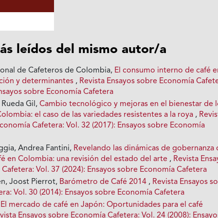
ás leídos del mismo autor/a
ional de Cafeteros de Colombia,
El consumo interno de café e
ción y determinantes
,
Revista Ensayos sobre Economía Cafete
 Ensayos sobre Economía Cafetera
 Rueda Gil,
Cambio tecnológico y mejoras en el bienestar de 
Colombia: el caso de las variedades resistentes a la roya
,
Revis
conomía Cafetera: Vol. 32 (2017): Ensayos sobre Economía
gia, Andrea Fantini,
Revelando las dinámicas de gobernanza 
fé en Colombia: una revisión del estado del arte
,
Revista Ensa
Cafetera: Vol. 37 (2024): Ensayos sobre Economía Cafetera
n, Joost Pierrot,
Barómetro de Café 2014
,
Revista Ensayos s
ra: Vol. 30 (2014): Ensayos sobre Economía Cafetera
,
El mercado de café en Japón: Oportunidades para el café
vista Ensayos sobre Economía Cafetera: Vol. 24 (2008): Ensayo