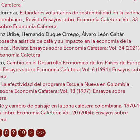
 Cafetera
Florenza,
Estándares voluntarios de sostenibilidad en la caden
colombiano
,
Revista Ensayos sobre Economía Cafetera: Vol. 33
 sobre Economía Cafetera
nz Uribe, Hernando Duque Orrego, Álvaro León Gaitán
cosecha asistida de café y su impacto en la economía de la
finca
,
Revista Ensayos sobre Economía Cafetera: Vol. 34 (2021)
Economía Cafetera
ko,
Cambio en el Desarrollo Económico de los Países de Euro
a Ensayos sobre Economía Cafetera: Vol. 6 (1991): Ensayos so
era
,
La efectividad del programa Escuela Nueva en Colombia
,
 sobre Economía Cafetera: Vol. 13 (1997): Ensayos sobre
era
fé y cambio de paisaje en la zona cafetera colombiana, 1970-
s sobre Economía Cafetera: Vol. 20 (2004): Ensayos sobre
era
7
8
9
10
>
>>