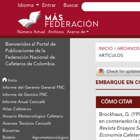
Ir al menú de navegación principal
Ir al contenido principal
Ir al pie de página del sitio
Idioma
Entrar
Buscar
Número Actual
Archivos
Acerca de
Bienvenidos al Portal de
INICIO
/
ARCHIVOS
Publicaciones de la
ARTÍCULOS
Federación Nacional de
Cafeteros de Colombia.
Inicio
EMBARQUE EN C
Informe del Gerente General FNC
Informe de Gestión FNC
CÓMO CITAR
Informe Anual Cenicafé
Atlas Cafeteros
Brockhaus, G. (19
Anuario Meteorológico Cafetero
en contenedor/a g
Avances Técnicos Cenicafé
Revista Ensayos S
Biocartas
Economía Cafeter
Boletín Agrometeorológico