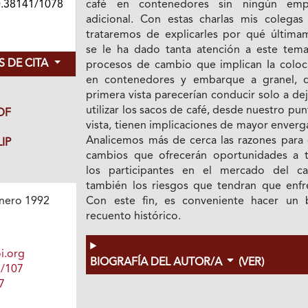
0.38141/1078
café en contenedores sin ningún em
adicional. Con estas charlas mis colegas
trataremos de explicarles por qué última
se le ha dado tanta atención a este tema
 DE CITA
procesos de cambio que implican Ia coloc
en contenedores y embarque a granel, 
primera vista parecerían conducir solo a de
utilizar los sacos de café, desde nuestro pu
DF
vista, tienen implicaciones de mayor enver
Analicemos más de cerca las razones para 
IP
cambios que ofrecerán oportunidades a 
los participantes en el mercado del ca
también los riesgos que tendran que enfre
Con este fin, es conveniente hacer un 
nero 1992
recuento histórico.
i.org
BIOGRAFÍA DEL AUTOR/A
(VER)
1/107
7