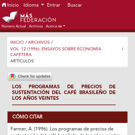
Ir al menú de navegación principal
Ir al contenido principal
Ir al pie de página del sitio
Inicio
Idioma
Entrar
Buscar
Número Actual
Archivos
Acerca de
INICIO
/
ARCHIVOS
/
VOL. 12 (1996): ENSAYOS SOBRE ECONOMÍA
/
CAFETERA
ARTÍCULOS
LOS PROGRAMAS DE PRECIOS DE
SUSTENTACIÓN DEL CAFÉ BRASILEÑO DE
LOS AÑOS VEINTES
CÓMO CITAR
Farmer, A. (1996). Los programas de precios de