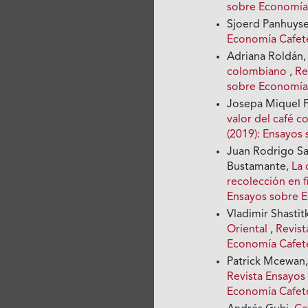
sobre Economía 
Sjoerd Panhuyse
Economía Cafete
Adriana Roldán
colombiano
,
Re
sobre Economía
Josepa Miquel 
valor del café 
(2019): Ensayos
Juan Rodrigo Sa
Bustamante,
La 
recolección en 
Ensayos sobre 
Vladimir Shastit
Oriental
,
Revist
Economía Cafet
Patrick Mcewan
Revista Ensayos
Economía Cafet