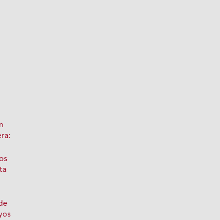
n
ra:
los
ta
de
yos