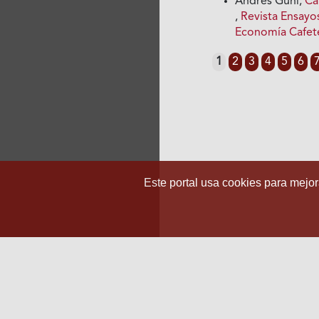
Andrés Guhi,
Ca
,
Revista Ensayo
Economía Cafet
1
2
3
4
5
6
Este portal usa cookies para mejora