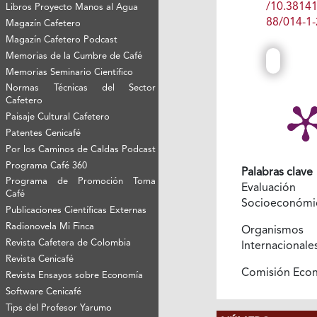
/10.3814
Libros Proyecto Manos al Agua
88/014-1-
Magazín Cafetero
Magazín Cafetero Podcast
Memorias de la Cumbre de Café
Memorias Seminario Científico
Normas Técnicas del Sector
Cafetero
Paisaje Cultural Cafetero
Patentes Cenicafé
Por los Caminos de Caldas Podcast
Programa Café 360
Palabras clave
Programa de Promoción Toma
Evaluación
Café
Socioeconómi
Publicaciones Científicas Externas
Radionovela Mi Finca
Organismos
Revista Cafetera de Colombia
Internacionale
Revista Cenicafé
Comisión Eco
Revista Ensayos sobre Economía
Software Cenicafé
Tips del Profesor Yarumo