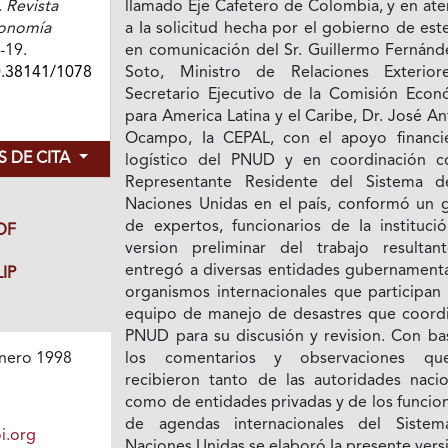
.
Revista
llamado Eje Cafetero de Colombia, y en ate
conomía
a Ia solicitud hecha por el gobierno de est
3-19.
en comunicación del Sr. Guillermo Fernánd
0.38141/1078
Soto, Ministro de Relaciones Exterior
Secretario Ejecutivo de la Comisión Econ
para America Latina y el Caribe, Dr. José A
Ocampo, Ia CEPAL, con el apoyo financi
 DE CITA
logístico del PNUD y en coordinación c
Representante Residente del Sistema d
Naciones Unidas en el país, conformó un 
de expertos, funcionarios de Ia institució
DF
version preliminar del trabajo resultan
entregó a diversas entidades gubernamenta
IP
organismos internacionales que participan 
equipo de manejo de desastres que coordi
PNUD para su discusión y revision. Con ba
los comentarios y observaciones qu
nero 1998
recibieron tanto de las autoridades nacio
como de entidades privadas y de los funcio
de agendas internacionales del Siste
i.org
Naciones Unidas se elaboró Ia presente vers