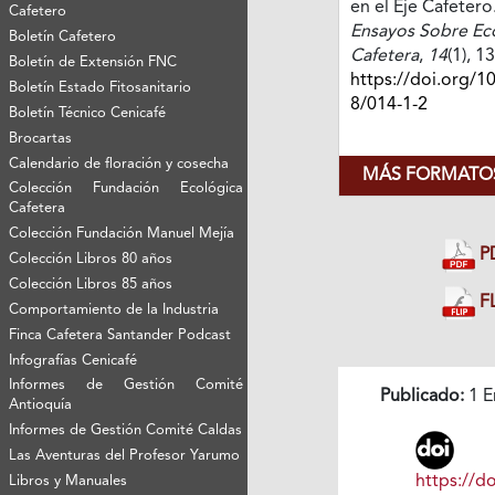
en el Eje Cafetero
Cafetero
Ensayos Sobre E
Boletín Cafetero
Cafetera
,
14
(1), 1
Boletín de Extensión FNC
https://doi.org/1
Boletín Estado Fitosanitario
8/014-1-2
Boletín Técnico Cenicafé
Brocartas
Calendario de floración y cosecha
MÁS FORMATOS
Colección Fundación Ecológica
Cafetera
Colección Fundación Manuel Mejía
P
Colección Libros 80 años
Colección Libros 85 años
FL
Comportamiento de la Industria
Finca Cafetera Santander Podcast
Infografías Cenicafé
Informes de Gestión Comité
Publicado:
1 E
Antioquía
Informes de Gestión Comité Caldas
Las Aventuras del Profesor Yarumo
https://do
Libros y Manuales