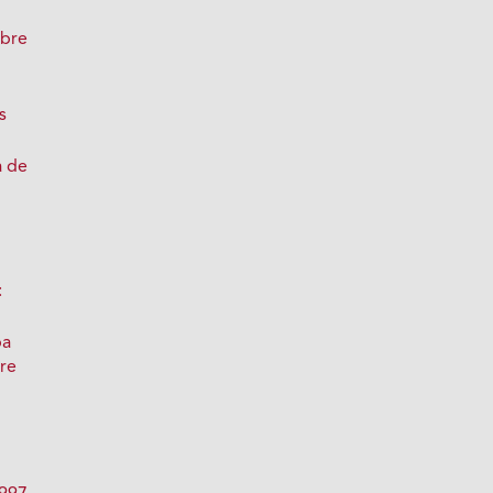
obre
s
a de
:
pa
bre