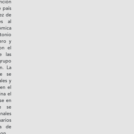
nción
e país
ez de
es al
ómica
ntonio
ero y
on el
e las
grupo
n. La
te se
les y
en el
na el
se en
e se
nales
narios
ma de
ion.