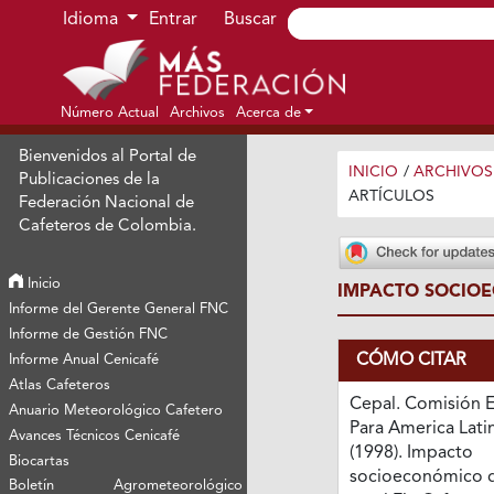
Ir al menú de navegación principal
Ir al contenido principal
Ir al pie de página del sitio
Idioma
Entrar
Buscar
Número Actual
Archivos
Acerca de
Bienvenidos al Portal de
INICIO
/
ARCHIVOS
Publicaciones de la
ARTÍCULOS
Federación Nacional de
Cafeteros de Colombia.
Inicio
IMPACTO SOCIOE
Informe del Gerente General FNC
Informe de Gestión FNC
CÓMO CITAR
Informe Anual Cenicafé
Atlas Cafeteros
Cepal. Comisión 
Anuario Meteorológico Cafetero
Para America Latin
Avances Técnicos Cenicafé
(1998). Impacto
Biocartas
socioeconómico d
Boletín Agrometeorológico