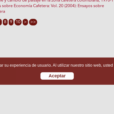
fé y cambio de paisaje en la zona cafetera colombiana, 1970-
s sobre Economía Cafetera: Vol. 20 (2004): Ensayos sobre
era
7
8
9
10
>
>>
r su experiencia de usuario. Al utilizar nuestro sitio web, usted
Aceptar