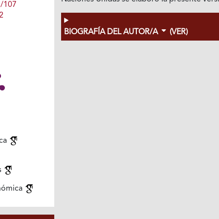
1/107
2
BIOGRAFÍA DEL AUTOR/A
(VER)
ca
s
nómica