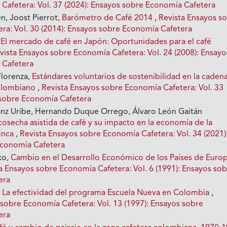
Cafetera: Vol. 37 (2024): Ensayos sobre Economía Cafetera
n, Joost Pierrot,
Barómetro de Café 2014
,
Revista Ensayos s
ra: Vol. 30 (2014): Ensayos sobre Economía Cafetera
,
El mercado de café en Japón: Oportunidades para el café
vista Ensayos sobre Economía Cafetera: Vol. 24 (2008): Ensayo
 Cafetera
Florenza,
Estándares voluntarios de sostenibilidad en la caden
colombiano
,
Revista Ensayos sobre Economía Cafetera: Vol. 33
 sobre Economía Cafetera
nz Uribe, Hernando Duque Orrego, Álvaro León Gaitán
cosecha asistida de café y su impacto en la economía de la
finca
,
Revista Ensayos sobre Economía Cafetera: Vol. 34 (2021)
Economía Cafetera
ko,
Cambio en el Desarrollo Económico de los Países de Euro
a Ensayos sobre Economía Cafetera: Vol. 6 (1991): Ensayos so
era
,
La efectividad del programa Escuela Nueva en Colombia
,
 sobre Economía Cafetera: Vol. 13 (1997): Ensayos sobre
era