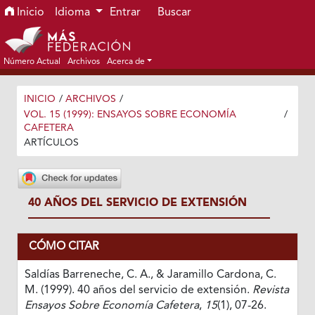
Ir al menú de navegación principal
Ir al contenido principal
Ir al pie de página del sitio
Inicio
Idioma
Entrar
Buscar
Número Actual
Archivos
Acerca de
INICIO
/
ARCHIVOS
/
VOL. 15 (1999): ENSAYOS SOBRE ECONOMÍA
/
CAFETERA
ARTÍCULOS
40 AÑOS DEL SERVICIO DE EXTENSIÓN
CÓMO CITAR
Saldías Barreneche, C. A., & Jaramillo Cardona, C.
M. (1999). 40 años del servicio de extensión.
Revista
Ensayos Sobre Economía Cafetera
,
15
(1), 07-26.