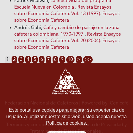
Patrick Mcewan,
La efectividad del programa
Escuela Nueva en Colombia
,
Revista Ensayos
sobre Economía Cafetera: Vol. 13 (1997): Ensayos
sobre Economía Cafetera
Andrés Guhi,
Café y cambio de paisaje en la zona
cafetera colombiana, 1970-1997
,
Revista Ensayos
sobre Economía Cafetera: Vol. 20 (2004): Ensayos
sobre Economía Cafetera
1
2
3
4
5
6
7
8
9
10
>
>>
Federación Nacional de Cafeteros
| Powered by: Cenicafé
Este portal usa cookies para mejorar su experiencia de
usuario. Al utilizar nuestro sitio web, usted acepta nuestra
Al continuar utilizando este portal, aceptas nuestros
Política de cookies.
Términos y condiciones de uso
y
Política de Privacidad y
Tratamiento de Datos Personales
.