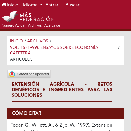
Ir al menú de navegación principal
Ir al contenido principal
Ir al pie de página del sitio
Inicio
Idioma
Entrar
Buscar
Número Actual
Archivos
Acerca de
INICIO
/
ARCHIVOS
/
VOL. 15 (1999): ENSAYOS SOBRE ECONOMÍA
/
CAFETERA
ARTÍCULOS
EXTENSIÓN AGRÍCOLA - RETOS
GENÉRICOS E INGREDIENTES PARA LAS
SOLUCIONES
CÓMO CITAR
Feder, G., Willett, A., & Zijp, W. (1999). Extensión