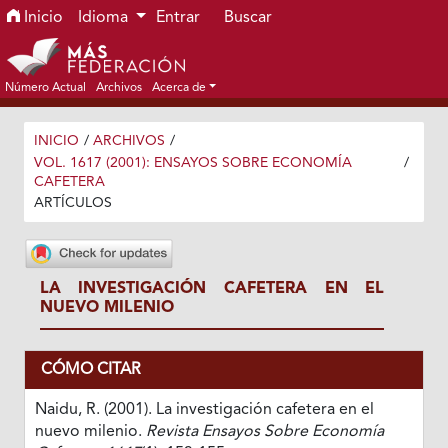
Ir al menú de navegación principal
Ir al contenido principal
Ir al pie de página del sitio
Inicio
Idioma
Entrar
Buscar
Número Actual
Archivos
Acerca de
INICIO
/
ARCHIVOS
/
VOL. 1617 (2001): ENSAYOS SOBRE ECONOMÍA
/
CAFETERA
ARTÍCULOS
LA INVESTIGACIÓN CAFETERA EN EL
NUEVO MILENIO
CÓMO CITAR
Naidu, R. (2001). La investigación cafetera en el
nuevo milenio.
Revista Ensayos Sobre Economía