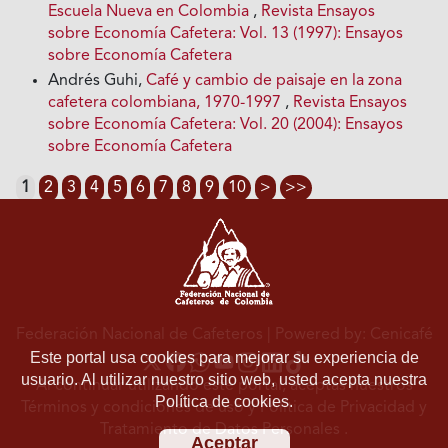
Escuela Nueva en Colombia
,
Revista Ensayos
sobre Economía Cafetera: Vol. 13 (1997): Ensayos
sobre Economía Cafetera
Andrés Guhi,
Café y cambio de paisaje en la zona
cafetera colombiana, 1970-1997
,
Revista Ensayos
sobre Economía Cafetera: Vol. 20 (2004): Ensayos
sobre Economía Cafetera
1
2
3
4
5
6
7
8
9
10
>
>>
Federación Nacional de Cafeteros
| Powered by: Cenicafé
Este portal usa cookies para mejorar su experiencia de
usuario. Al utilizar nuestro sitio web, usted acepta nuestra
Al continuar utilizando este portal, aceptas nuestros
Política de cookies.
Términos y condiciones de uso
y
Política de Privacidad y
Tratamiento de Datos Personales
.
Aceptar