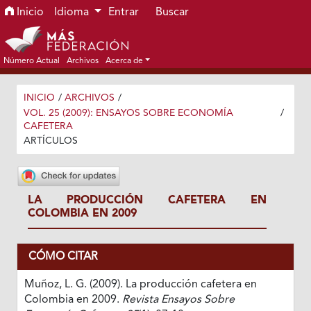
Ir al menú de navegación principal
Ir al contenido principal
Ir al pie de página del sitio
Inicio
Idioma
Entrar
Buscar
Número Actual
Archivos
Acerca de
INICIO
/
ARCHIVOS
/
VOL. 25 (2009): ENSAYOS SOBRE ECONOMÍA
/
CAFETERA
ARTÍCULOS
LA PRODUCCIÓN CAFETERA EN
COLOMBIA EN 2009
CÓMO CITAR
Muñoz, L. G. (2009). La producción cafetera en
Colombia en 2009.
Revista Ensayos Sobre