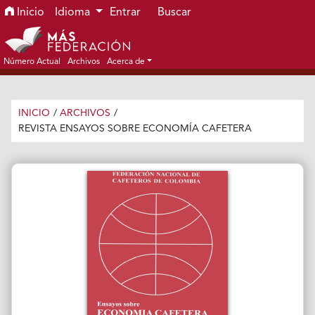
Ir al menú de navegación principal
Ir al contenido principal
Ir al pie de página del sitio
Inicio
Idioma
Entrar
Buscar
Número Actual
Archivos
Acerca de
INICIO
/
ARCHIVOS
/
REVISTA ENSAYOS SOBRE ECONOMÍA CAFETERA