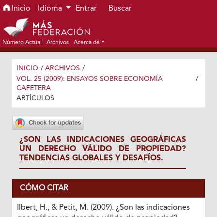
Ir al menú de navegación principal
Ir al contenido principal
Ir al pie de página del sitio
Inicio
Idioma
Entrar
Buscar
Número Actual
Archivos
Acerca de
INICIO
/
ARCHIVOS
/
VOL. 25 (2009): ENSAYOS SOBRE ECONOMÍA
/
CAFETERA
ARTÍCULOS
¿SON LAS INDICACIONES GEOGRÁFICAS
UN DERECHO VÁLIDO DE PROPIEDAD?
TENDENCIAS GLOBALES Y DESAFÍOS.
CÓMO CITAR
Ilbert, H., & Petit, M. (2009). ¿Son las indicaciones