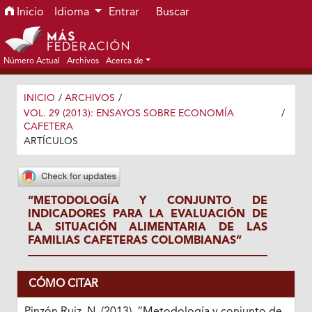
Ir al menú de navegación principal
Ir al contenido principal
Ir al pie de página del sitio
Inicio
Idioma
Entrar
Buscar
Número Actual
Archivos
Acerca de
INICIO
/
ARCHIVOS
/
VOL. 29 (2013): ENSAYOS SOBRE ECONOMÍA
/
CAFETERA
ARTÍCULOS
“METODOLOGÍA Y CONJUNTO DE
INDICADORES PARA LA EVALUACIÓN DE
LA SITUACIÓN ALIMENTARIA DE LAS
FAMILIAS CAFETERAS COLOMBIANAS”
CÓMO CITAR