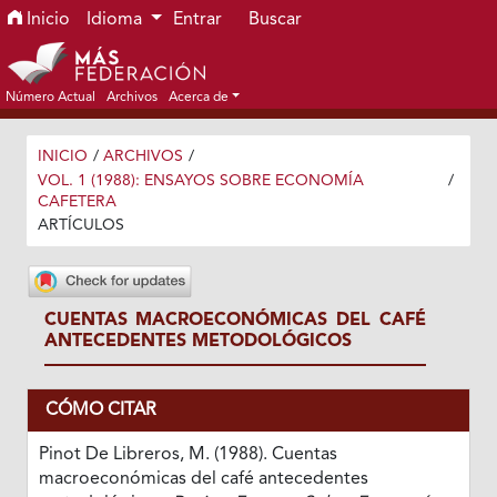
Ir al menú de navegación principal
Ir al contenido principal
Ir al pie de página del sitio
Inicio
Idioma
Entrar
Buscar
Número Actual
Archivos
Acerca de
INICIO
/
ARCHIVOS
/
VOL. 1 (1988): ENSAYOS SOBRE ECONOMÍA
/
CAFETERA
ARTÍCULOS
CUENTAS MACROECONÓMICAS DEL CAFÉ
ANTECEDENTES METODOLÓGICOS
CÓMO CITAR
Pinot De Libreros, M. (1988). Cuentas
macroeconómicas del café antecedentes