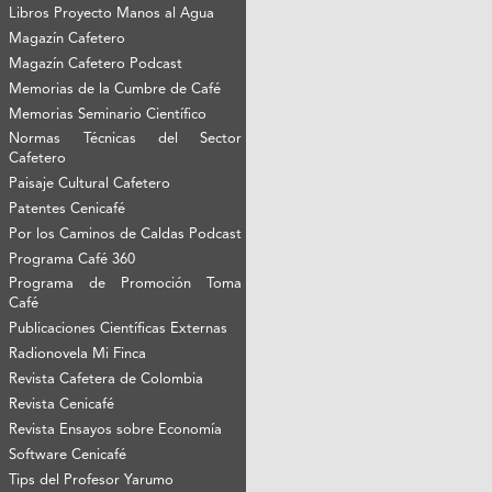
Libros Proyecto Manos al Agua
Magazín Cafetero
Magazín Cafetero Podcast
Memorias de la Cumbre de Café
Memorias Seminario Científico
Normas Técnicas del Sector
Cafetero
Paisaje Cultural Cafetero
Patentes Cenicafé
Por los Caminos de Caldas Podcast
Programa Café 360
Programa de Promoción Toma
Café
Publicaciones Científicas Externas
Radionovela Mi Finca
Revista Cafetera de Colombia
Revista Cenicafé
Revista Ensayos sobre Economía
Software Cenicafé
Tips del Profesor Yarumo