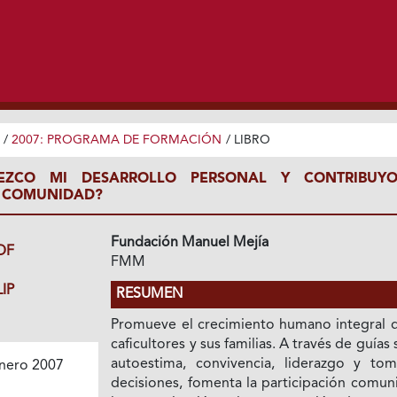
/
2007: PROGRAMA DE FORMACIÓN
/
LIBRO
EZCO MI DESARROLLO PERSONAL Y CONTRIBUY
I COMUNIDAD?
Fundación Manuel Mejía
DF
FMM
IP
RESUMEN
Promueve el crecimiento humano integral d
caficultores y sus familias. A través de guías
autoestima, convivencia, liderazgo y to
nero 2007
decisiones, fomenta la participación comuni