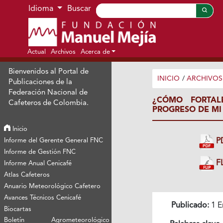
Ir al menú de navegación principal
Ir al contenido principal
Ir al pie de página del sitio
Idioma
Buscar
Actual
Archivos
Acerca de
Bienvenidos al Portal de
INICIO
/
ARCHIVOS
Publicaciones de la
Federación Nacional de
¿CÓMO FORTAL
Cafeteros de Colombia.
PROGRESO DE M
Inicio
Informe del Gerente General FNC
P
Informe de Gestión FNC
FL
Informe Anual Cenicafé
Atlas Cafeteros
Anuario Meteorológico Cafetero
Avances Técnicos Cenicafé
Publicado:
1 E
Biocartas
Boletín Agrometeorológico