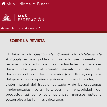
Ir al menú de navegación principal
Ir al contenido principal
Ir al pie de página del sitio
Inicio
Idioma
Buscar
Actual
Archivos
Acerca de
SOBRE LA REVISTA
El
Informe de Gestión del Comité de Cafeteros de
Antioquía
es una publicación seriada que presenta un
resumen detallado de las actividades y avances
desarrollados por el Comité durante el año. Este
documento ofrece a los interesados (caficultores, empresas
del gremio, investigadores y demás actores del sector) una
visión integral del trabajo realizado y de las estrategias
implementadas para fortalecer la rentabilidad del
productor, así como para garantizar ingresos justos y
sostenibles a las familias caficultoras.