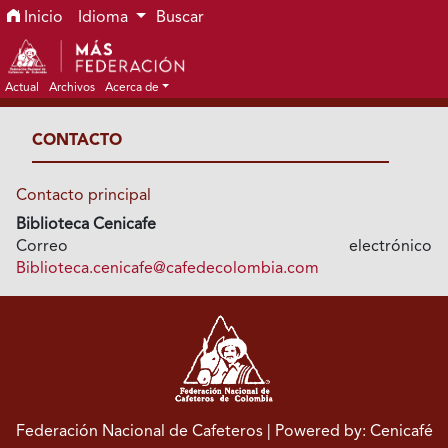
Ir al menú de navegación principal
Ir al contenido principal
Ir al pie de página del sitio
Inicio
Idioma
Buscar
Actual
Archivos
Acerca de
CONTACTO
Contacto principal
Biblioteca Cenicafe
Correo electrónico
Biblioteca.cenicafe@cafedecolombia.com
Federación Nacional de Cafeteros
| Powered by: Cenicafé