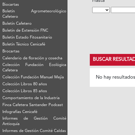
Hasta
Biocartas
Boletín Agrometeorológico
Cafetero
Boletín Cafetero
Boletín de Extensión FNC
Boletín Estado Fitosanitario
Boletín Técnico Cenicafé
Brocartas
Calendario de floración y cosecha
BUSCAR RESULTA
Colección Fundación Ecológica
Cafetera
No hay resultado
Colección Fundación Manuel Mejía
Colección Libros 80 años
Colección Libros 85 años
Comportamiento de la Industria
Finca Cafetera Santander Podcast
Infografías Cenicafé
Informes de Gestión Comité
Antioquía
Informes de Gestión Comité Caldas