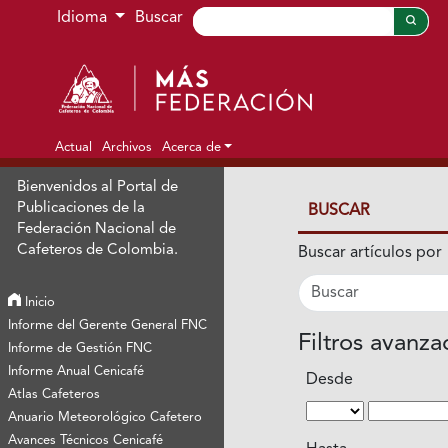
Ir al menú de navegación principal
Ir al contenido principal
Ir al pie de página del sitio
Idioma
Buscar
Actual
Archivos
Acerca de
Bienvenidos al Portal de
Publicaciones de la
BUSCAR
Federación Nacional de
Cafeteros de Colombia.
Buscar artículos por
Inicio
Informe del Gerente General FNC
Filtros avanz
Informe de Gestión FNC
Informe Anual Cenicafé
Desde
Atlas Cafeteros
Anuario Meteorológico Cafetero
Avances Técnicos Cenicafé