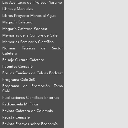
Las Aventuras del Profesor Yarumo
Libros y Manuales
Libros Proyecto Manos al Agua
Magazín Cafetero
Magazín Cafetero Podcast
Memorias de la Cumbre de Café
Memorias Seminario Científico
Normas Técnicas del Sector
Cafetero
Paisaje Cultural Cafetero
Patentes Cenicafé
Por los Caminos de Caldas Podcast
Programa Café 360
Programa de Promoción Toma
Café
Publicaciones Científicas Externas
Radionovela Mi Finca
Revista Cafetera de Colombia
Revista Cenicafé
Revista Ensayos sobre Economía