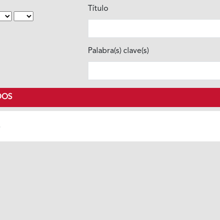
Título
Palabra(s) clave(s)
DOS
s