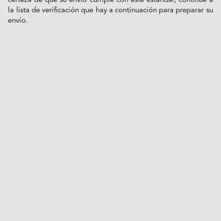
certeza de que su envío cumple con este estándar, continúe a
la lista de verificación que hay a continuación para preparar su
envío.