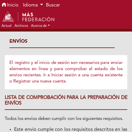
Ir al menú de navegación principal
Ir al contenido principal
Ir al pie de página del sitio
Inicio
Idioma
Buscar
Actual
Archivos
Acerca de
ENVÍOS
El registro y el inicio de sesión son necesarios para enviar
elementos en línea y para comprobar el estado de los
envíos recientes.
Ir a Iniciar sesión
a una cuenta existente
o
Registrar
una nueva cuenta.
LISTA DE COMPROBACIÓN PARA LA PREPARACIÓN DE
ENVÍOS
Todos los envíos deben cumplir con los siguientes requisitos.
Este envío cumple con los requisitos descritos en las