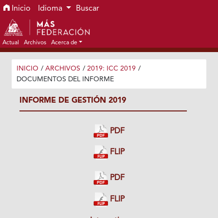
Ir al menú de navegación principal
Ir al contenido principal
Ir al pie de página del sitio
Inicio
Idioma
Buscar
Actual
Archivos
Acerca de
INICIO
/
ARCHIVOS
/
2019: ICC 2019
/
DOCUMENTOS DEL INFORME
INFORME DE GESTIÓN 2019
PDF
FLIP
PDF
FLIP