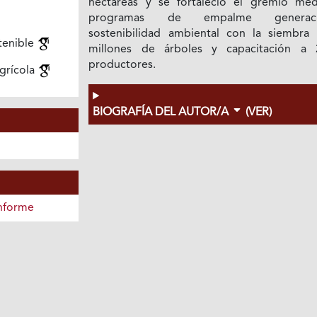
hectáreas y se fortaleció el gremio med
programas de empalme generacio
sostenibilidad ambiental con la siembra
tenible
millones de árboles y capacitación a 
productores.
grícola
BIOGRAFÍA DEL AUTOR/A
(VER)
nforme