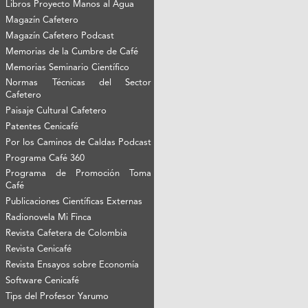
Libros Proyecto Manos al Agua
Magazín Cafetero
Magazín Cafetero Podcast
Memorias de la Cumbre de Café
Memorias Seminario Científico
Normas Técnicas del Sector
Cafetero
Paisaje Cultural Cafetero
Patentes Cenicafé
Por los Caminos de Caldas Podcast
Programa Café 360
Programa de Promoción Toma
Café
Publicaciones Científicas Externas
Radionovela Mi Finca
Revista Cafetera de Colombia
Revista Cenicafé
Revista Ensayos sobre Economía
Software Cenicafé
Tips del Profesor Yarumo