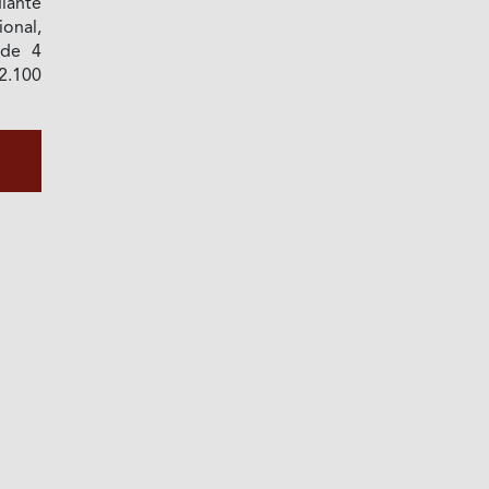
iante
nal,
 de 4
2.100