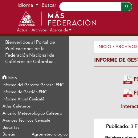
Ir al menú de navegación principal
Ir al contenido principal
Ir al pie de página del sitio
Idioma
Buscar
Actual
Archivos
Acerca de
Bienvenidos al Portal de
INICIO
/
ARCHIVOS
Publicaciones de la
Federación Nacional de
INFORME DE GES
Cafeteros de Colombia.
Inicio
P
Informe del Gerente General FNC
Informe de Gestión FNC
FL
Informe Anual Cenicafé
Interac
Atlas Cafeteros
Anuario Meteorológico Cafetero
Avances Técnicos Cenicafé
Publicado:
3 E
Biocartas
Boletín Agrometeorológico