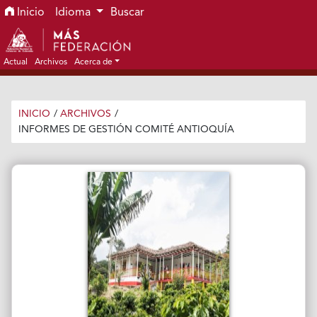
Ir al menú de navegación principal
Ir al contenido principal
Ir al pie de página del sitio
Inicio
Idioma
Buscar
Actual
Archivos
Acerca de
INICIO
/
ARCHIVOS
/
INFORMES DE GESTIÓN COMITÉ ANTIOQUÍA