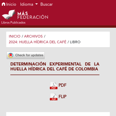
Ir al menú de navegación principal
Ir al contenido principal
Ir al pie de página del sitio
Inicio
Idioma
Buscar
Libros Publicados
INICIO
/
ARCHIVOS
/
2024: HUELLA HÍDRICA DEL CAFÉ
/
LIBRO
DETERMINACIÓN EXPERIMENTAL DE LA
HUELLA HÍDRICA DEL CAFÉ DE COLOMBIA
PDF
FLIP