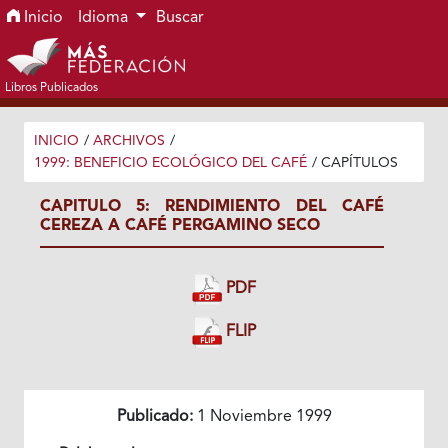
Ir al menú de navegación principal
Ir al contenido principal
Ir al pie de página del sitio
Inicio
Idioma
Buscar
Libros Publicados
INICIO
/
ARCHIVOS
/
1999: BENEFICIO ECOLÓGICO DEL CAFÉ
/
CAPÍTULOS
CAPITULO 5: RENDIMIENTO DEL CAFÉ
CEREZA A CAFÉ PERGAMINO SECO
PDF
FLIP
Publicado:
1 Noviembre 1999