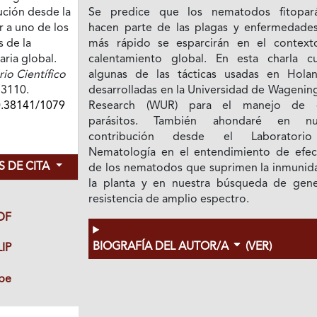
ción desde la
Se predice que los nematodos fitopará
r a uno de los
hacen parte de las plagas y enfermedade
s de la
más rápido se esparcirán en el context
ria global.
calentamiento global. En esta charla cu
o Científico
algunas de las tácticas usadas en Hola
73110.
desarrolladas en la Universidad de Wagenin
0.38141/1079
Research (WUR) para el manejo de e
parásitos. También ahondaré en nue
contribución desde el Laboratori
Nematología en el entendimiento de efec
 DE CITA
de los nematodos que suprimen la inmunid
la planta y en nuestra búsqueda de gen
resistencia de amplio espectro.
DF
BIOGRAFÍA DEL AUTOR/A
(VER)
IP
be