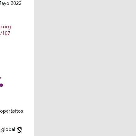
ayo 2022
i.org
1/107
oparásitos
 global