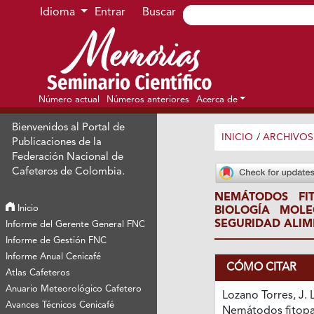
Ir al menú de navegación principal
Ir al contenido principal
Ir al pie de página del sitio
Idioma
Entrar
Buscar
Número actual
Números anteriores
Acerca de
Bienvenidos al Portal de
INICIO
/
ARCHIVOS
Publicaciones de la
Federación Nacional de
Cafeteros de Colombia.
NEMÁTODOS FI
Inicio
BIOLOGÍA MOL
SEGURIDAD ALIM
Informe del Gerente General FNC
Informe de Gestión FNC
Informe Anual Cenicafé
CÓMO CITAR
Atlas Cafeteros
Anuario Meteorológico Cafetero
Lozano Torres, J. L
Avances Técnicos Cenicafé
Nemátodos fitop