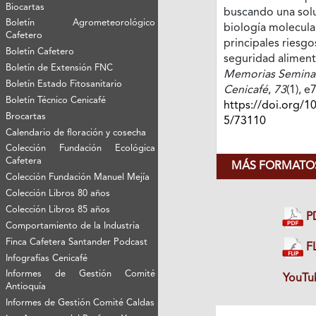
Biocartas
buscando una solu
Boletín Agrometeorológico
biología molecula
Cafetero
principales riesgo
Boletín Cafetero
seguridad alimenta
Boletín de Extensión FNC
Memorias Seminari
Boletín Estado Fitosanitario
Cenicafé
,
73
(1), e
Boletín Técnico Cenicafé
https://doi.org/1
Brocartas
5/73110
Calendario de floración y cosecha
Colección Fundación Ecológica
Cafetera
MÁS FORMATOS
Colección Fundación Manuel Mejía
Colección Libros 80 años
Colección Libros 85 años
P
Comportamiento de la Industria
Finca Cafetera Santander Podcast
FL
Infografías Cenicafé
Informes de Gestión Comité
YouTu
Antioquía
Informes de Gestión Comité Caldas