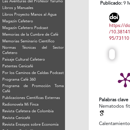
Las Aventuras del Profesor Yarumo
Publicado:
9 M
Libros y Manuales
Libros Proyecto Manos al Agua
Magazín Cafetero
https://do
Magazín Cafetero Podcast
/10.3814
Memorias de la Cumbre de Café
95/73110
Memorias Seminario Científico
Normas Técnicas del Sector
Cafetero
Paisaje Cultural Cafetero
Patentes Cenicafé
Por los Caminos de Caldas Podcast
Programa Café 360
Programa de Promoción Toma
Café
Publicaciones Científicas Externas
Palabras clave
Radionovela Mi Finca
Nematodos fit
Revista Cafetera de Colombia
Revista Cenicafé
Calentamiento
Revista Ensayos sobre Economía