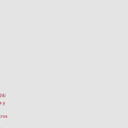
24)
s y
tros