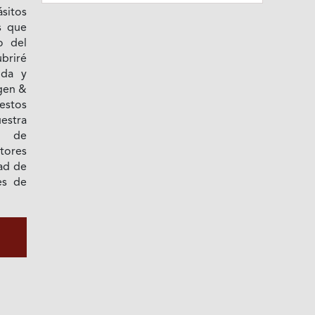
sitos
s que
o del
briré
nda y
gen &
stos
stra
o de
tores
ad de
es de