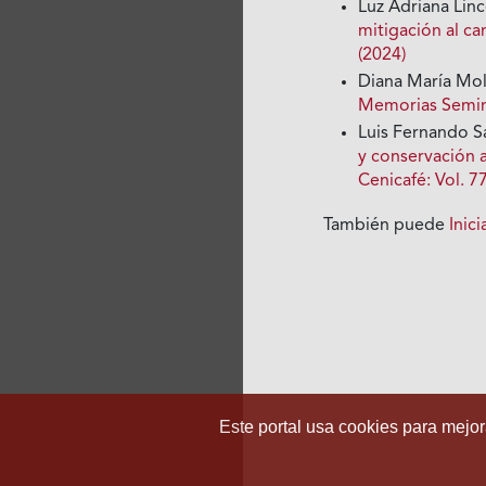
Luz Adriana Linc
mitigación al c
(2024)
Diana María Mol
Memorias Seminar
Luis Fernando S
y conservación 
Cenicafé: Vol. 7
También puede
Inic
Este portal usa cookies para mejora