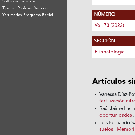
Software Cenicafé
Tips del Profesor Yarumo
NÚMERO
Yarumadas Programa Radial
Vol. 73 (2022)
SECCIÓN
Fitopatología
Artículos s
Vanessa Díaz-P
fertilización ni
Raúl Jaime Her
oportunidades
Luis Fernando S
suelos
,
Memorias