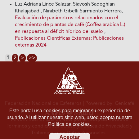
Luz Adriana Lince Salazar, Siavosh Sadeghian
Khalajabadi, Ninibeth Gibelli Sarmiento Herrera,
Evaluación de parámetros relacionados con el
crecimiento de plantas de café (Coffea arabica L.)
en respuesta al déficit hídrico del suelo
,
Publicaciones Científicas Externas: Publicaciones
externas 2024
1
2
>
>>
Federación Nacional de Cafeteros
| Powered by: Cenicafé
Este portal usa cookies para mejorar su experiencia de
usuario. Al utilizar nuestro sitio web, usted acepta nuestra
Al continuar utilizando este portal, aceptas nuestros
Política de cookies.
Términos y condiciones de uso
y
Política de Privacidad y
Tratamiento de Datos Personales
.
Aceptar