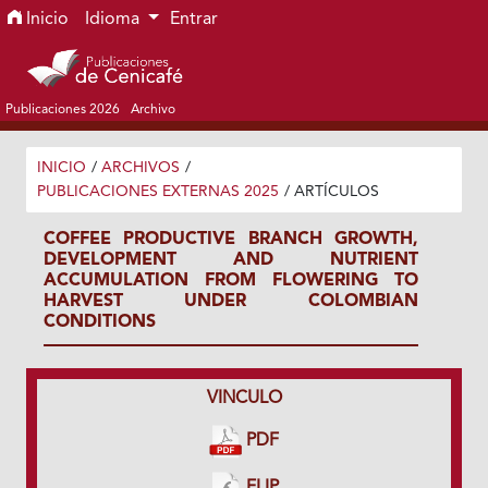
Ir al menú de navegación principal
Ir al contenido principal
Ir al pie de página del sitio
Inicio
Idioma
Entrar
Publicaciones 2026
Archivo
INICIO
/
ARCHIVOS
/
PUBLICACIONES EXTERNAS 2025
/
ARTÍCULOS
COFFEE PRODUCTIVE BRANCH GROWTH,
DEVELOPMENT AND NUTRIENT
ACCUMULATION FROM FLOWERING TO
HARVEST UNDER COLOMBIAN
CONDITIONS
VINCULO
PDF